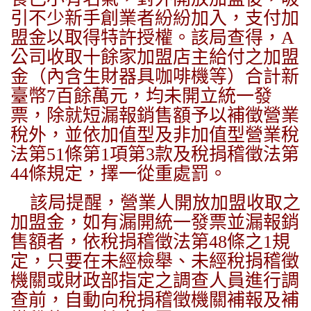
引不少新手創業者紛紛加入，支付加
盟金以取得特許授權。該局查得，A
公司收取十餘家加盟店主給付之加盟
金（內含生財器具咖啡機等）合計新
臺幣7百餘萬元，均未開立統一發
票，除就短漏報銷售額予以補徵營業
稅外，並依加值型及非加值型營業稅
法第51條第1項第3款及稅捐稽徵法第
44條規定，擇一從重處罰。
該局提醒，營業人開放加盟收取之
加盟金，如有漏開統一發票並漏報銷
售額者，依稅捐稽徵法第48條之1規
定，只要在未經檢舉、未經稅捐稽徵
機關或財政部指定之調查人員進行調
查前，自動向稅捐稽徵機關補報及補