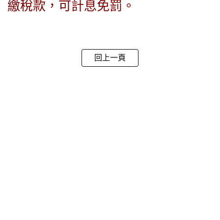
繳稅款，可計息免罰。
回上一頁