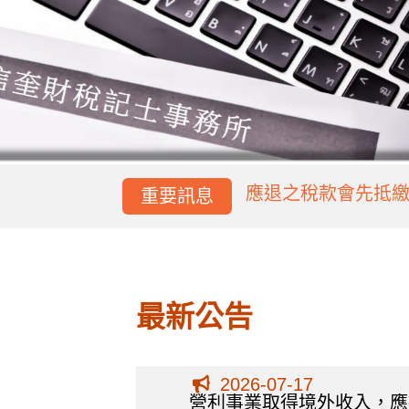
稅單雖非親自簽收
應退之稅款會先抵
重要訊息
稅單雖非親自簽收
應退之稅款會先抵
最新公告
2026-07-17
營利事業取得境外收入，應