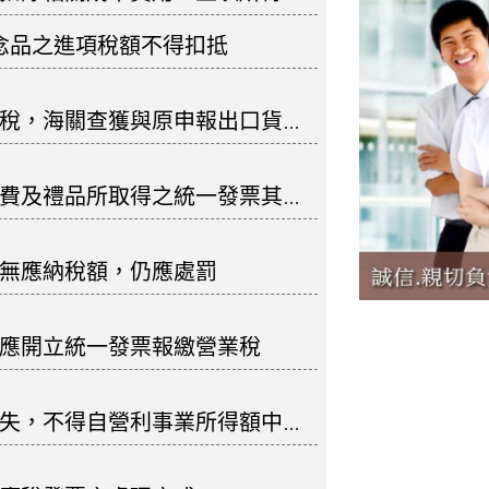
念品之進項稅額不得扣抵
稅，海關查獲與原申報出口貨物
費及禮品所取得之統一發票其進
額
無應納稅額，仍應處罰
應開立統一發票報繳營業稅
失，不得自營利事業所得額中減